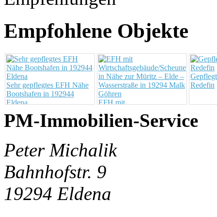
Empfohlene Objekte
Gepfleg
Sehr gepflegtes EFH Nähe
Redefin
Bootshafen in 192944
Eldena
EFH mit
Wirtschaftsgebäude/Scheune
PM-Immobilien-Service
in Nähe zur Müritz – Elde –
Wasserstraße in 19294 Malk
Göhren
Peter Michalik
Bahnhofstr. 9
19294 Eldena