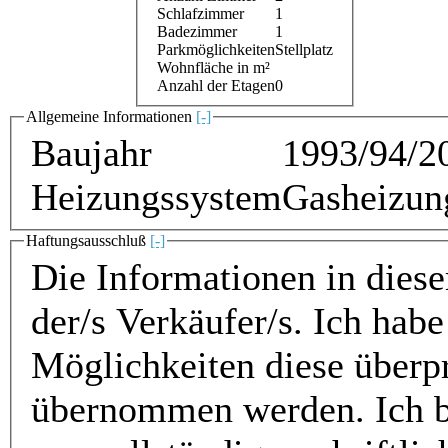
Schlafzimmer
1
Badezimmer
1
Parkmöglichkeiten
Stellplatz
Wohnfläche in m²
Anzahl der Etagen
0
Allgemeine Informationen
[-]
Baujahr
1993/94/2
Heizungssystem
Gasheizun
Haftungsausschluß
[-]
Die Informationen in die
der/s Verkäufer/s. Ich ha
Möglichkeiten diese überp
übernommen werden. Ich bitte um Verständnis, dass ich