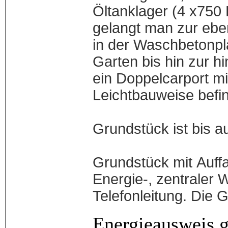
Öltanklager (4 x750 
gelangt man zur eben
in der Waschbetonpla
Garten bis hin zur hi
ein Doppelcarport m
Leichtba
Das ca.
Grundstück ist bis a
Das 
Grundstück mit Auffah
Energie-, zentraler
Telefonleitung. Die G
Energieausweis 