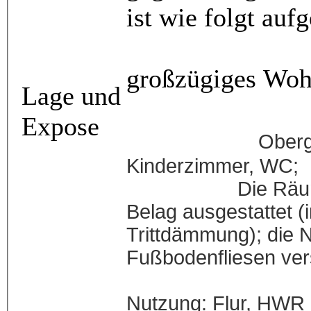
ist wie 
Erdges
großzügig
Lage und
Expose
Oberg
Kinde
Die Räumlichkei
Belag ausgestattet (
Trittdämmung); die 
Fußboden
Der Vollkelle
Nutzung: Flur, HWR