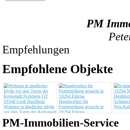
PM Immob
Pete
Empfehlungen
Empfohlene Objekte
Handwerker für
Schmuc
Wohnen in ländlicher Idylle
Fertigstellung gesucht in
Neu Kal
vor den Toren der Kreisstadt
19294 Eldena
Perleberg OT 19348 Groß
PM-Immobilien-Service
Buchholz